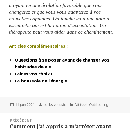
croyant en une évolution favorable que vous
changerez et que vous vous adapterez à vos
nouvelles capacités. On touche ici à une notion
essentielle qui est la notion d’acceptation. Un
thérapeute peut vous aider dans ce cheminement.
Articles complémentaires :
Questions à se poser avant de changer vos
habitudes de vie
Faites vos choix !
La boussole de l’énergie
Publié
Auteur
Catégories
11 juin 2021
parlezvoussfc
Attitude
,
Outil pacing
le
Navigation
PRÉCÉDENT
de
Comment j’ai appris à m’arrêter avant
Article
l’article