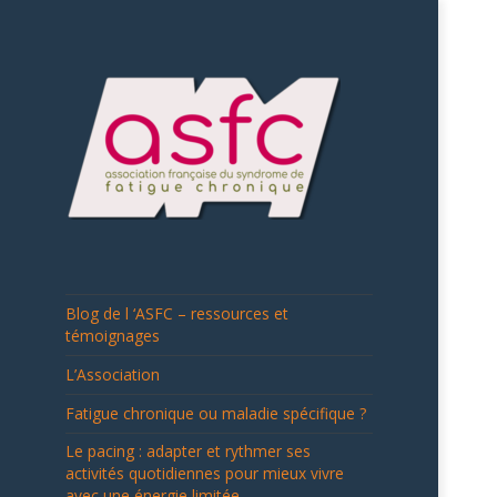
blog.asso-sfc
Blog de l ‘ASFC – ressources et
témoignages
L’Association
Fatigue chronique ou maladie spécifique ?
Le pacing : adapter et rythmer ses
activités quotidiennes pour mieux vivre
avec une énergie limitée