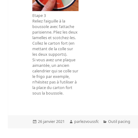
Etape 3
Reliez l’aiguille à la
boussole avec l’attache
parisienne. Pliez les deux
lamelles et scotchez-les.
Collez le carton fort (en
mettant de la colle sur
les deux supports).
Si vous avez une plaque
aimantée, un ancien
calendrier qui se colle sur
le frigo par exemple,
n’hésitez pas à l’utiliser à
la place du carton fort
sous la boussole.
Publié
Auteur
Catégories
26 janvier 2021
parlezvoussfc
Outil pacing
le