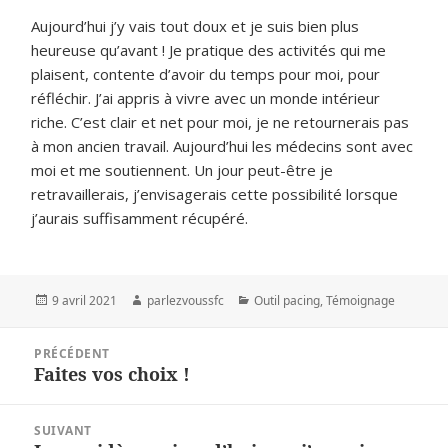
Aujourd’hui j’y vais tout doux et je suis bien plus
heureuse qu’avant ! Je pratique des activités qui me
plaisent, contente d’avoir du temps pour moi, pour
réfléchir. J’ai appris à vivre avec un monde intérieur
riche. C’est clair et net pour moi, je ne retournerais pas
à mon ancien travail. Aujourd’hui les médecins sont avec
moi et me soutiennent. Un jour peut-être je
retravaillerais, j’envisagerais cette possibilité lorsque
j’aurais suffisamment récupéré.
Publié
Auteur
Catégories
9 avril 2021
parlezvoussfc
Outil pacing
,
Témoignage
le
Navigation
PRÉCÉDENT
de
Faites vos choix !
Article
l’article
précédent :
SUIVANT